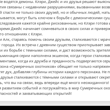
ебе водятся демоны. Клэри, Джейс и их друзья решают выясни
бытия связаны с недавними разрушениями, вызванными воз
й спасти не только своих друзей, но и обычных людей, нат
азывается, могут быть ключом к борьбе с демоническими су
сследования кажется крайне рискованным, но Клэри готова 
 время Джейс начинает сомневаться в своих силах и приверж
го отношениях с Клэри.
 Алк, стараясь помочь своим друзьям, сталкиваются с мрач
 города. Их встреча с древним существом приоткрывает зав
и их борьбе с темными силами, и даст возможность зрител
льминация серии наполнена экшеном, когда герои сталкива
ентами, когда их дружба и преданность подвергаются се
сезона «Сумеречных охотников» обещает не только напряже
тят дух, добавляя глубины истории каждого персонажа. Не 
е друзья сталкиваются с тёмными силами и открывают секре
ь, что вы на связи, ведь впереди ещё много неожиданного!
 развитием событий и погружайтесь в мир Сумеречных охо
пасностей и захватывающих открытий!