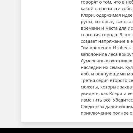
говорят о том, что в н
какой степени эти со
Клэри, одержимая идее
руны, которые, как ок
времени и места для и
спасения города. В это
создает напряжение в е
Тем временем Изабель и
заполонила леса вокруг
Сумеречных охотниках 
наследии их семьи. Ку
лоб, и волнующими мом
Третья серия второго 
сюжеты, которые захва
увидеть, как Клэри и е
изменить всё. Убедитес
Следите за дальнейшим
приключение полное о