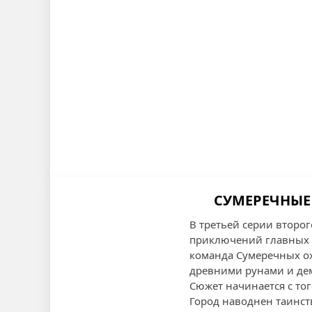
СУМЕРЕЧНЫЕ 
В третьей серии второ
приключений главных г
команда Сумеречных ох
древними рунами и де
Сюжет начинается с то
Город наводнен таинст