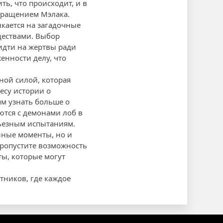
ть, что происходит, и в
вращением Мэлака.
ыкается на загадочные
ществами. Выбор
идти на жертвы ради
енности делу, что
ной силой, которая
есу истории о
ям узнать больше о
ются с демонами лоб в
рьезным испытаниям.
нные моменты, но и
пропустите возможность
ты, которые могут
тников, где каждое